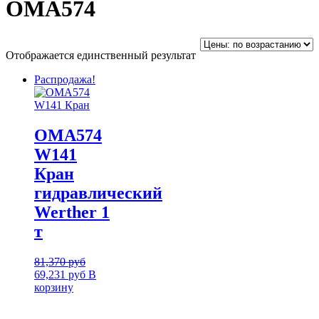
OMA574
Отображается единственный результат
Распродажа!
OMA574
W141
Кран
гидравлический
Werther 1
т
81,370
руб
69,231
руб
В
корзину