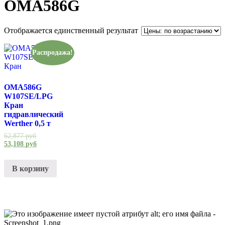
OMA586G
Отображается единственный результат
Распродажа!
OMA586G
W107SE/LPG
Кран
гидравлический
Werther 0,5 т
62,877
руб
53,108
руб
В корзину