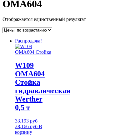
OMA604
Отображается единственный результат
Распродажа!
W109
OMA604
Стойка
гидравлическая
Werther
0,5 т
33,193
руб
28,166
руб
В
корзину