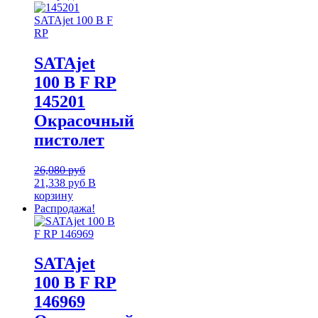
SATAjet
100 B F RP
145201
Окрасочный
пистолет
26,080
руб
21,338
руб
В
корзину
Распродажа!
SATAjet
100 B F RP
146969