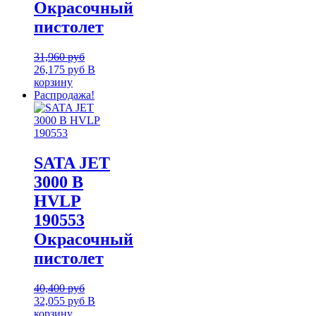
Окрасочный
пистолет
31,960
руб
26,175
руб
В
корзину
Распродажа!
SATA JET
3000 B
HVLP
190553
Окрасочный
пистолет
40,400
руб
32,055
руб
В
корзину