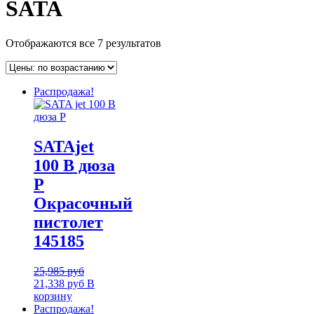
SATA
Отображаются все 7 результатов
Распродажа!
SATAjet
100 B дюза
P
Окрасочный
пистолет
145185
25,985
руб
21,338
руб
В
корзину
Распродажа!