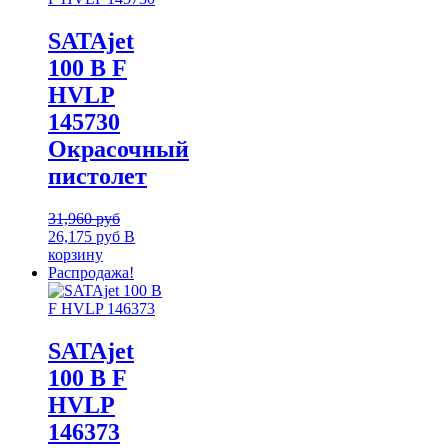
SATAjet
100 B F
HVLP
145730
Окрасочный
пистолет
31,960
руб
26,175
руб
В
корзину
Распродажа!
SATAjet
100 B F
HVLP
146373