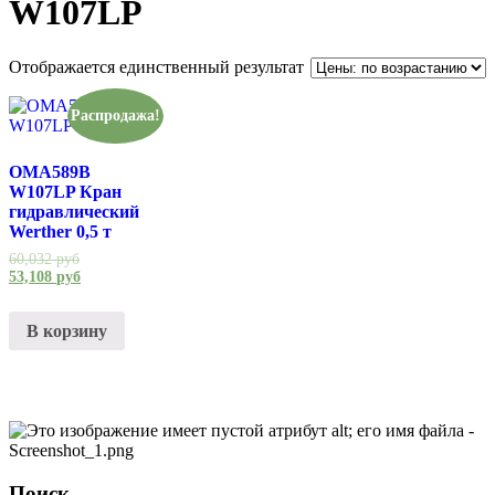
W107LP
Отображается единственный результат
Распродажа!
OMA589B
W107LP Кран
гидравлический
Werther 0,5 т
60,032
руб
53,108
руб
В корзину
Поиск