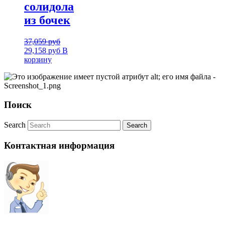
солидола
из бочек
37,059
руб
29,158
руб
В
корзину
Поиск
Search
Контактная информация