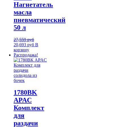
Нагнетатель
масла
пневматический
50 л
27,559
руб
20,693
руб
В
корзину
Распродажа!
1780BK
APAC
Комплект
для
раздачи