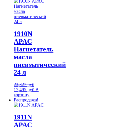
1910N
APAC
Нагнетатель
масла
пневматический
24 л
23,327
руб
17,495
руб
В
корзину
Распродажа!
1911N
APAC