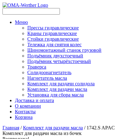
Меню
Прессы гидравлические
Краны гидравлические
Стойки гидравлические
Тележка для снятия колес
Шиномонтажный станок грузовой
Подъёмник двухстоечный
Подъёмник четырёхстоечный
Траверса
Солидоонагнетатель
Нагнетатель масла
Комплект для раздачи солидола
Комплект для раздачи масла
Установка для сбора масла
Доставка и оплата
О компании
Контакты
Корзина
Главная
/
Комплект для раздачи масла
/ 1742.S APAC
Комплект для раздачи масла из бочек
Распродажа!