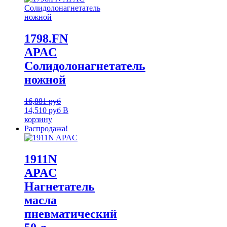
1798.FN
APAC
Солидолонагнетатель
ножной
16,881
руб
14,510
руб
В
корзину
Распродажа!
1911N
APAC
Нагнетатель
масла
пневматический