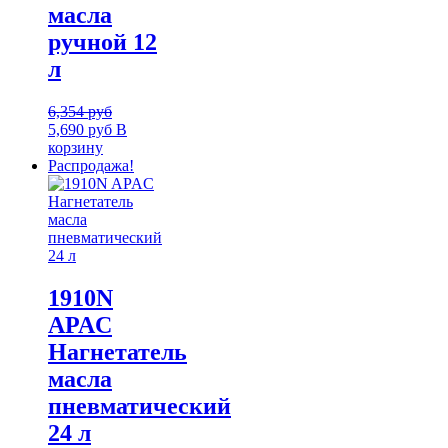
масла
ручной 12
л
6,354
руб
5,690
руб
В
корзину
Распродажа!
1910N
APAC
Нагнетатель
масла
пневматический
24 л