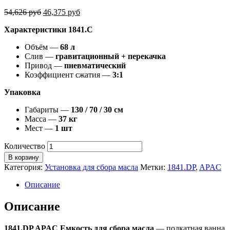
54,626
руб
46,375
руб
Характеристики 1841.С
Объём —
68 л
Слив —
гравитационный + перекачка
Привод —
пневматический
Коэффициент сжатия —
3:1
Упаковка
Габариты —
130 / 70 / 30 см
Масса —
37 кг
Мест —
1 шт
Количество
В корзину
Категория:
Установка для сбора масла
Метки:
1841.DP
,
APAC
Описание
Описание
1841.DP APAC Емкость для сбора масла
— подкатная ванна