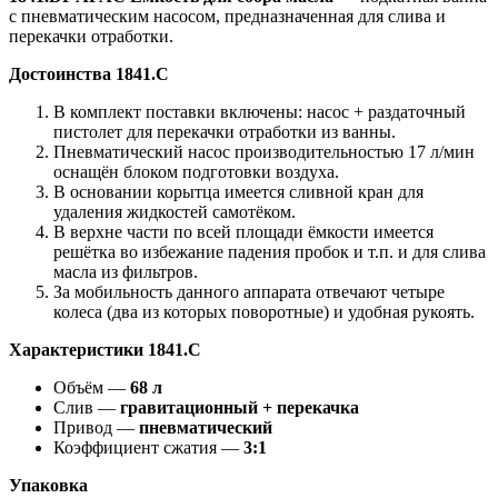
с пневматическим насосом, предназначенная для слива и
перекачки отработки.
Достоинства 1841.С
В комплект поставки включены: насос + раздаточный
пистолет для перекачки отработки из ванны.
Пневматический насос производительностью 17 л/мин
оснащён блоком подготовки воздуха.
В основании корытца имеется сливной кран для
удаления жидкостей самотёком.
В верхне части по всей площади ёмкости имеется
решётка во избежание падения пробок и т.п. и для слива
масла из фильтров.
За мобильность данного аппарата отвечают четыре
колеса (два из которых поворотные) и удобная рукоять.
Характеристики 1841.С
Объём —
68 л
Слив —
гравитационный + перекачка
Привод —
пневматический
Коэффициент сжатия —
3:1
Упаковка