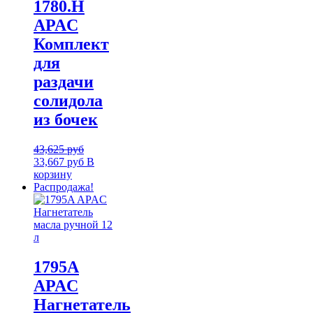
1780.H
APAC
Комплект
для
раздачи
солидола
из бочек
43,625
руб
33,667
руб
В
корзину
Распродажа!
1795A
APAC
Нагнетатель