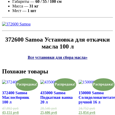
Габариты —
60 / 55 / 100 см
Масса —
31 кг
Мест —
1 шт
372600 Samoa Установка для откачки
масла 100 л
Все установки для сбора масла»
Похожие товары
Распродажа!
Распродажа!
Распродажа!
372400 Samoa
435000 Samoa
150000 Samoa
Маслосборник
Подкатная ванна
Солидолонагнетат
100 л
20 л
ручной 16 л
47,892
руб
28,546
руб
24,752
руб
43,151
руб
25,606
руб
21,054
руб