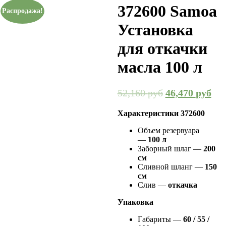
372600 Samoa
Распродажа!
Установка
для откачки
масла 100 л
52,160
руб
46,470
руб
Характеристики 372600
Объем резервуара
—
100 л
Заборный шлаг —
200
см
Сливной шланг —
150
см
Слив —
откачка
Упаковка
Габариты —
60 / 55 /