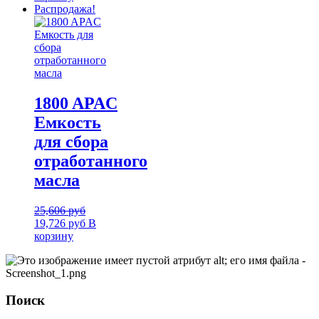
Распродажа!
1800 APAC
Емкость
для сбора
отработанного
масла
25,606
руб
19,726
руб
В
корзину
Поиск