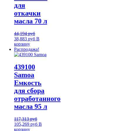
для
откачки
масла 70 л
44,194
руб
38,883
руб
В
корзину
Распродажа!
439100
Samoa
Емкость
для сбора
отработанного
масла 95 л
117,313
руб
105,269
руб
В
корзину