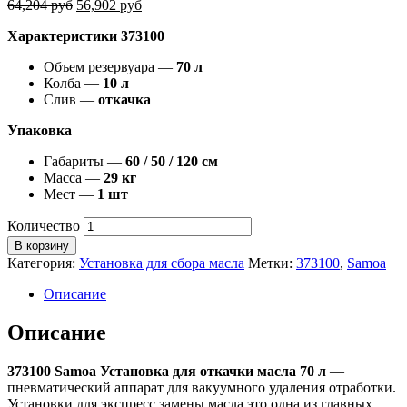
64,204
руб
56,902
руб
Характеристики 373100
Объем резервуара —
70 л
Колба —
10 л
Слив —
откачка
Упаковка
Габариты —
60 / 50 / 120 см
Масса —
29 кг
Мест —
1 шт
Количество
В корзину
Категория:
Установка для сбора масла
Метки:
373100
,
Samoa
Описание
Описание
373100 Samoa Установка для откачки масла 70 л
—
пневматический аппарат для вакуумного удаления отработки.
Установки для экспресс замены масла это одна из главных