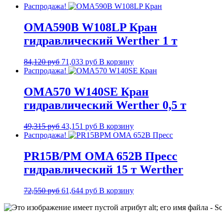
Распродажа!
OMA590B W108LP Кран
гидравлический Werther 1 т
84,120
руб
71,033
руб
В корзину
Распродажа!
OMA570 W140SE Кран
гидравлический Werther 0,5 т
49,315
руб
43,151
руб
В корзину
Распродажа!
PR15B/PM OMA 652B Пресс
гидравлический 15 т Werther
72,550
руб
61,644
руб
В корзину