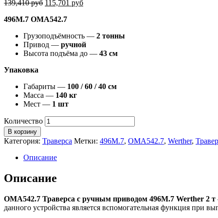
139,410
руб
115,701
руб
496M.7 OMA542.7
Грузоподъёмность —
2 тонны
Привод —
ручной
Высота подъёма до —
43 см
Упаковка
Габариты —
100 / 60 / 40 см
Масса —
140 кг
Мест —
1 шт
Количество
В корзину
Категория:
Траверса
Метки:
496M.7
,
OMA542.7
,
Werther
,
Травер
Описание
Описание
OMA542.7 Траверса с ручным приводом 496M.7 Werther 2 т
данного устройства является вспомогательная функция при вып