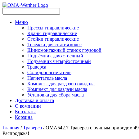
Меню
Прессы гидравлические
Краны гидравлические
Стойки гидравлические
Тележка для снятия колес
Шиномонтажный станок грузовой
Подъёмник двухстоечный
Подъёмник четырёхстоечный
Траверса
Солидоонагнетатель
Нагнетатель масла
Комплект для раздачи солидола
Комплект для раздачи масла
Установка для сбора масла
Доставка и оплата
О компании
Контакты
Корзина
Главная
/
Траверса
/ OMA542.7 Траверса с ручным приводом 496
Распродажа!