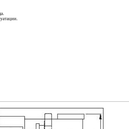
а.
луатации.