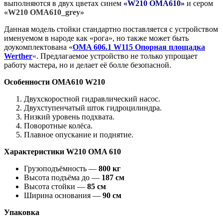
выполняются в двух цветах синем
«W210 OMA610»
и сером
«W210 OMA610_grey»
Данная модель стойки стандартно поставляется с устройством
именуемом в народе как «рога», но также может быть
доукомплектована «
OMA 606.1 W115 Опорная площадка
Werther
«
. Предлагаемое устройство не только упрощает
работу мастера, но и делает её болле безопасной.
Особенности OMA610 W210
Двухскоростной гидравлический насос.
Двухступенчатый шток гидроцилиндра.
Низкий уровень подхвата.
Поворотные колёса.
Плавное опускание и поднятие.
Характеристики W210 OMA 610
Грузоподъёмность —
800 кг
Высота подъёма до —
187 см
Высота стойки —
85 см
Ширина основания —
90 см
Упаковка