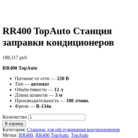
RR400 TopAuto Станция
заправки кондиционеров
188,117
руб
RR400 TopAuto
Питание от сети —
220 В
Тип —
автомат
Объём ёмкости —
12 л
Длина шлангов —
3 м
Производительность —
100 л/мин.
Фреон —
R-134a
Количество
В корзину
Категория:
Станции для обслуживания кондиционеров
Метки:
RR400
,
RR400 TopAuto
,
TopAuto