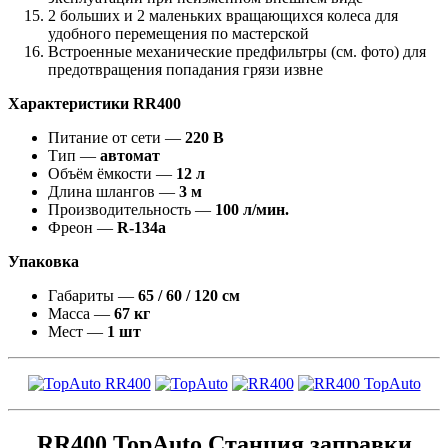
2 больших и 2 маленьких вращающихся колеса для
удобного перемещения по мастерской
Встроенные механические предфильтры (см. фото) для
предотвращения попадания грязи извне
Характеристики RR400
Питание от сети —
220 В
Тип —
автомат
Объём ёмкости —
12 л
Длина шлангов —
3 м
Производительность —
100 л/мин.
Фреон —
R-134a
Упаковка
Габариты —
65 / 60 / 120 см
Масса —
67 кг
Мест —
1 шт
RR400 TopAuto Станция заправки