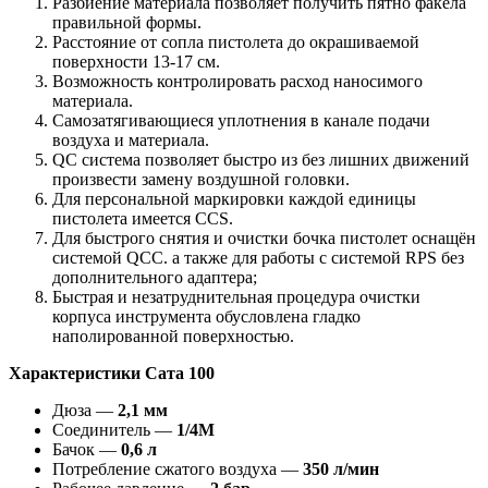
Разбиение материала позволяет получить пятно факела
правильной формы.
Расстояние от сопла пистолета до окрашиваемой
поверхности 13-17 см.
Возможность контролировать расход наносимого
материала.
Самозатягивающиеся уплотнения в канале подачи
воздуха и материала.
QC система позволяет быстро из без лишних движений
произвести замену воздушной головки.
Для персональной маркировки каждой единицы
пистолета имеется CCS.
Для быстрого снятия и очистки бочка пистолет оснащён
системой QCC. а также для работы с системой RPS без
дополнительного адаптера;
Быстрая и незатруднительная процедура очистки
корпуса инструмента обусловлена гладко
наполированной поверхностью.
Характеристики Сата 100
Дюза —
2,1 мм
Соединитель —
1/4М
Бачок —
0,6 л
Потребление сжатого воздуха —
350 л/мин