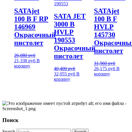
SATAjet
SATAjet
SATA JET
100 B F RP
100 B F
3000 B
146969
HVLP
HVLP
Окрасочный
145730
190553
пистолет
Окрасочны
Окрасочный
пистолет
пистолет
26,080
руб
21,338
руб
В
31,960
руб
корзину
40,400
руб
26,175
руб
В
32,055
руб
В
корзину
корзину
Поиск
Search