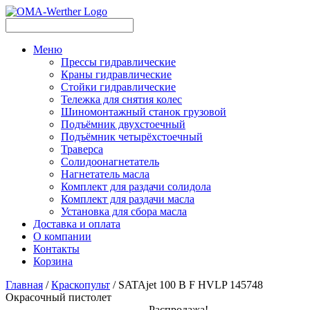
Меню
Прессы гидравлические
Краны гидравлические
Стойки гидравлические
Тележка для снятия колес
Шиномонтажный станок грузовой
Подъёмник двухстоечный
Подъёмник четырёхстоечный
Траверса
Солидоонагнетатель
Нагнетатель масла
Комплект для раздачи солидола
Комплект для раздачи масла
Установка для сбора масла
Доставка и оплата
О компании
Контакты
Корзина
Главная
/
Краскопульт
/ SATAjet 100 B F HVLP 145748
Окрасочный пистолет
Распродажа!