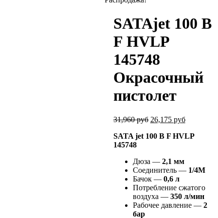
SATAjet 100 B
F HVLP
145748
Окрасочный
пистолет
31,960
руб
26,175
руб
SATA jet 100 B F HVLP
145748
Дюза —
2,1 мм
Соединитель —
1/4М
Бачок —
0,6 л
Потребление сжатого
воздуха —
350 л/мин
Рабочее давление —
2
бар