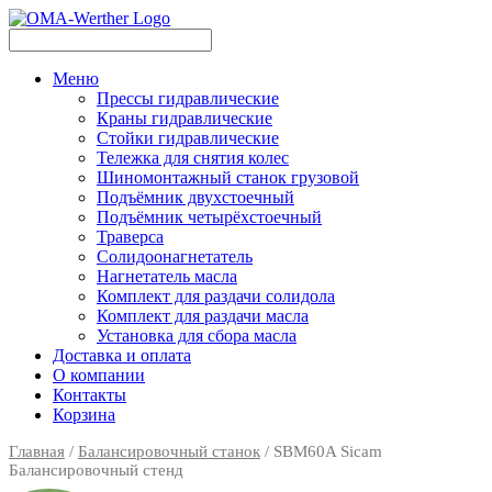
Меню
Прессы гидравлические
Краны гидравлические
Стойки гидравлические
Тележка для снятия колес
Шиномонтажный станок грузовой
Подъёмник двухстоечный
Подъёмник четырёхстоечный
Траверса
Солидоонагнетатель
Нагнетатель масла
Комплект для раздачи солидола
Комплект для раздачи масла
Установка для сбора масла
Доставка и оплата
О компании
Контакты
Корзина
Главная
/
Балансировочный станок
/ SBM60A Sicam
Балансировочный стенд