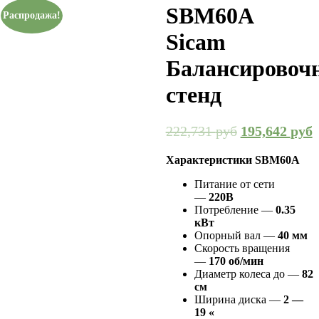
SBM60A
Распродажа!
Sicam
Балансировоч
стенд
222,731
руб
195,642
руб
Характеристики SBM60A
Питание от сети
—
220В
Потребление —
0.35
кВт
Опорный вал —
40 мм
Скорость вращения
—
170 об/мин
Диаметр колеса до —
82
см
Ширина диска —
2 —
19 «