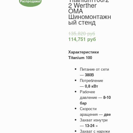
Распродажа!
2 Werther
OMA
Шиномонтажн
ый стенд
135,820
руб
114,751
руб
Характеристики
Titanium 100
Питание от сети
—
380В
Потребление
—
0,8 кВт
Рабочее
давление —
8-10
бар
Скорости
аращения —
две
Захват изнутри
—
13-24 «
Захват с наружи